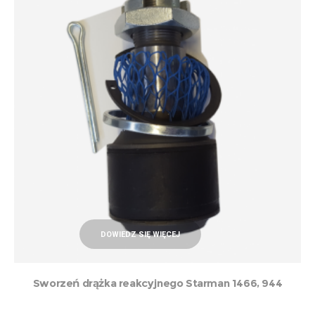
DOWIEDZ SIĘ WIĘCEJ
Sworzeń drążka reakcyjnego Starman 1466, 944