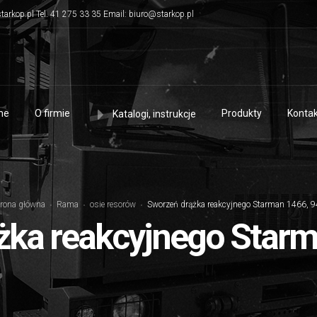
tarkop.pl Tel. 41 275 33 35 Email: biuro@starkop.pl
me
O firmie
Produkty
Kontak
Katalogi, instrukcje
trona główna
Rama
osie resorów
Sworzeń drążka reakcyjnego Starman 1466, 
żka reakcyjnego Starm