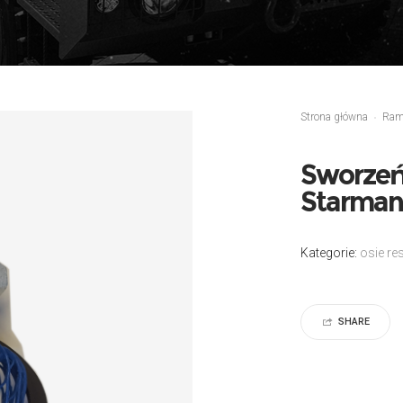
Strona główna
Ra
Sworzeń
Starman 
Kategorie:
osie r
SHARE