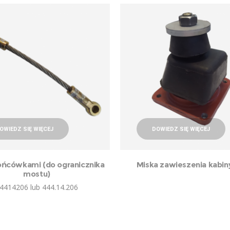
OWIEDZ SIĘ WIĘCEJ
DOWIEDZ SIĘ WIĘCEJ
końcówkami (do ogranicznika
Miska zawieszenia kabin
mostu)
4414206 lub 444.14.206