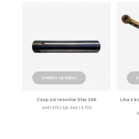
DOWIEDZ SIĘ WIĘCEJ
D
Czop osi resorów Star 266
Lina z 
44414703 lub 444.14.703
4