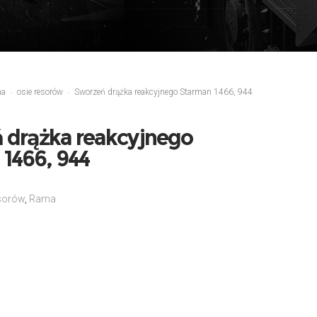
ma
osie resorów
Sworzeń drążka reakcyjnego Starman 1466, 944
 drążka reakcyjnego
1466, 944
esorów
,
Rama