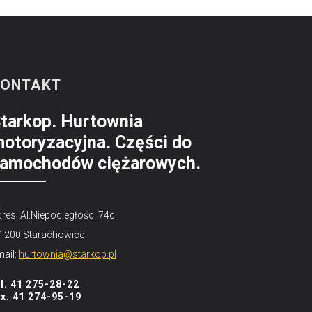
KONTAKT
tarkop. Hurtownia
otoryzacyjna. Części do
amochodów ciężarowych.
res: Al.Niepodległości 74c
7-200 Starachowice
ail:
hurtownia@starkop.pl
el. 41 275-28-22
ax. 41 274-95-19