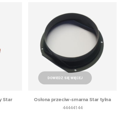
DOWIEDZ SIĘ WIĘCEJ
y Star
Osłona przeciw-smarna Star tylna
44444144