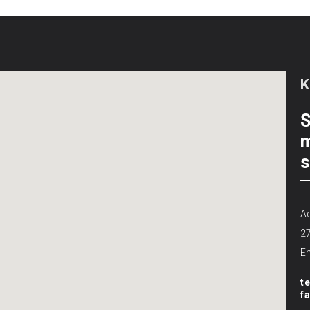
S
m
s
Ad
2
Em
t
f