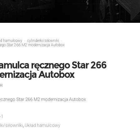
ad hamulcowy
cylinderki/siłowniki
ego Star 266 M2 modernizacja Autobox
amulca ręcznego Star 266
rnizacja Autobox
H
cznego Star 266 M2 modernizacja Autobox
-1
rki/siłowniki
,
Układ hamulcowy