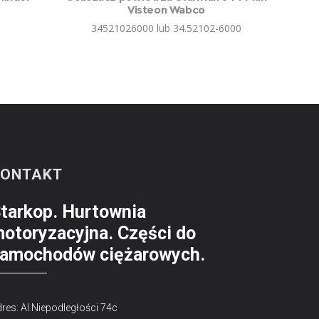
Visteon Wabco
34521026000 lub 34.52102-6000
KONTAKT
tarkop. Hurtownia
otoryzacyjna. Części do
amochodów ciężarowych.
res: Al.Niepodległości 74c