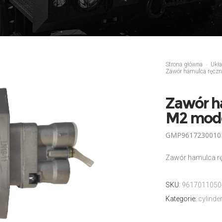
Strona główna
Ukł
Zawór hamulca ręczn
Zawór h
M2 mode
GMP9617230010
Zawór hamulca rę
SKU:
9617011050
Kategorie:
cylinde