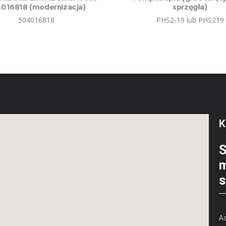
016818 (modernizacja)
sprzęgła)
504016818
PHS2-19 lub PHS219
S
m
s
Ad