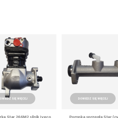
OWIEDZ SIĘ WIĘCEJ
DOWIEDZ SIĘ WIĘCEJ
rka Star 266M2 silnik Iveco
Pompka sprzęgła Star (cy