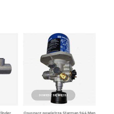
DOWIEDZ SIĘ WIĘCEJ
linder
Osuszacz powietrza Starman 944 Man