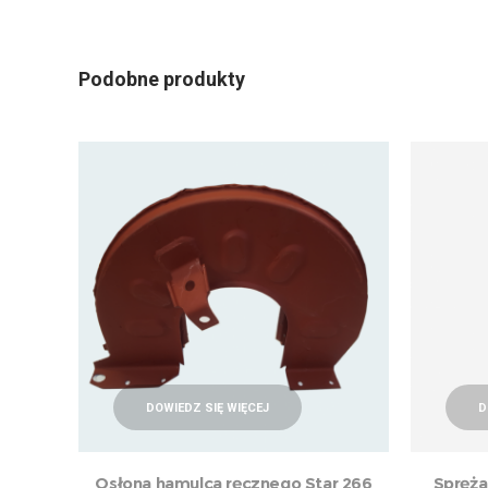
Podobne produkty
DOWIEDZ SIĘ WIĘCEJ
D
Osłona hamulca ręcznego Star 266
Spręża