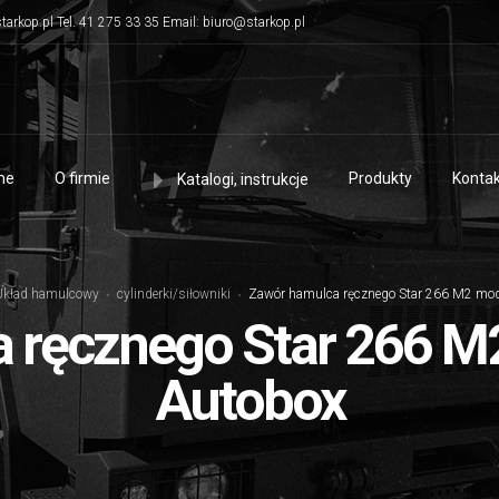
tarkop.pl Tel. 41 275 33 35 Email: biuro@starkop.pl
me
O firmie
Produkty
Kontak
Katalogi, instrukcje
Układ hamulcowy
cylinderki/siłowniki
Zawór hamulca ręcznego Star 266 M2 mod
 ręcznego Star 266 M
Autobox