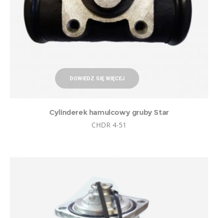
DOWIEDZ SIĘ WIĘCEJ
Cylinderek hamulcowy gruby Star
CHDR 4-51