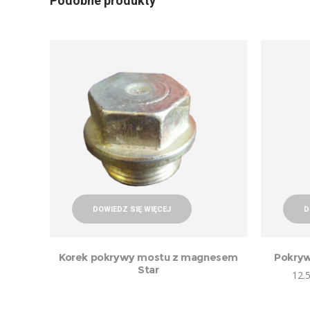
Podobne produkty
DOWIEDZ SIĘ WIĘCEJ
D
Korek pokrywy mostu z magnesem
Pokryw
Star
12.