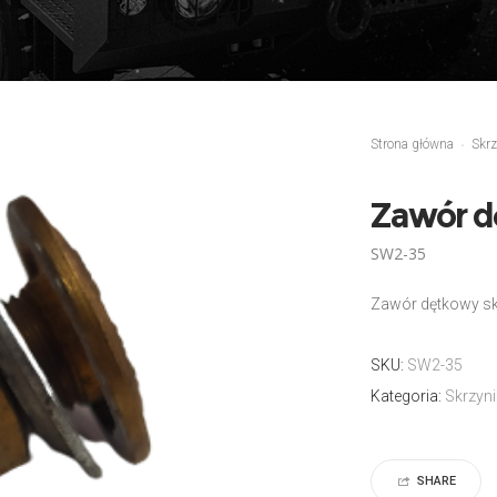
Strona główna
Skrz
Zawór d
SW2-35
Zawór dętkowy s
SKU:
SW2-35
Kategoria:
Skrzyn
SHARE