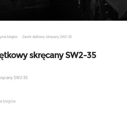
ynia biegów
Zawór dętkowy skręcany SW2-35
ętkowy skręcany SW2-35
kręcany SW2-35
ia biegów