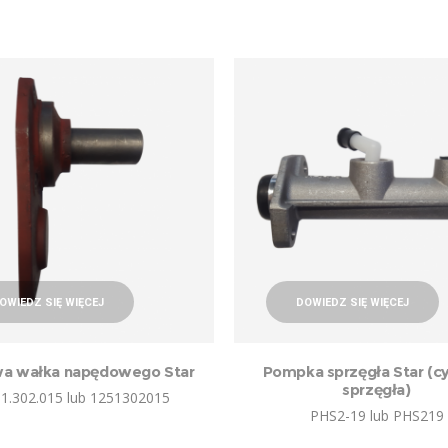
OWIEDZ SIĘ WIĘCEJ
DOWIEDZ SIĘ WIĘCEJ
a wałka napędowego Star
Pompka sprzęgła Star (cy
sprzęgła)
51.302.015 lub 1251302015
PHS2-19 lub PHS219