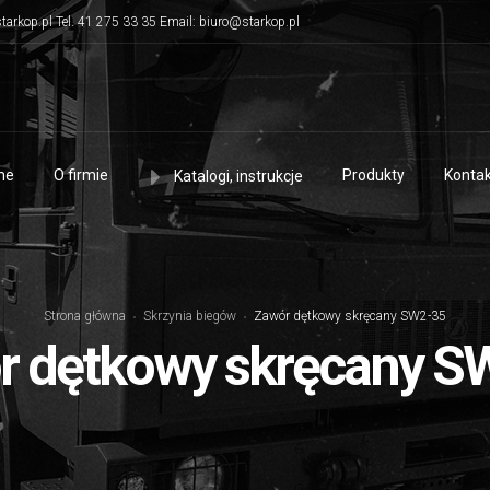
tarkop.pl Tel. 41 275 33 35 Email: biuro@starkop.pl
me
O firmie
Produkty
Kontak
Katalogi, instrukcje
Strona główna
Skrzynia biegów
Zawór dętkowy skręcany SW2-35
r dętkowy skręcany S