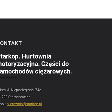
KONTAKT
tarkop. Hurtownia
otoryzacyjna. Części do
amochodów ciężarowych.
res: Al.Niepodległości 74c
7-200 Starachowice
ail:
hurtownia@starkop.pl