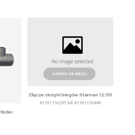
DOWIEDZ SIĘ WIĘCEJ
Złącze skrzyni biegów Starman 12.155
81391150295 lub 81391150440
linder