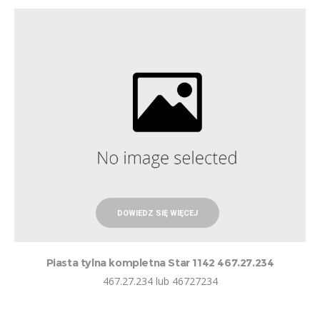
DOWIEDZ SIĘ WIĘCEJ
Piasta tylna kompletna Star 1142 467.27.234
467.27.234 lub 46727234