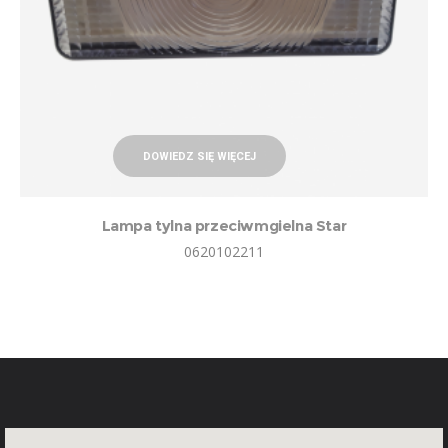
DOWIEDZ SIĘ WIĘCEJ
Lampa tylna przeciwmgielna Star
0620102211