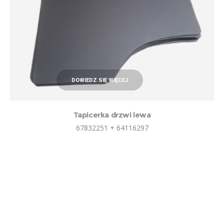
DOWIEDZ SIĘ WIĘCEJ
Tapicerka drzwi lewa
67832251 + 64116297