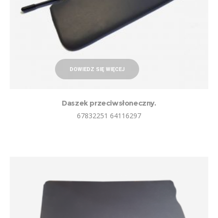
DOWIEDZ SIĘ WIĘCEJ
Daszek przeciwsłoneczny.
67832251 64116297