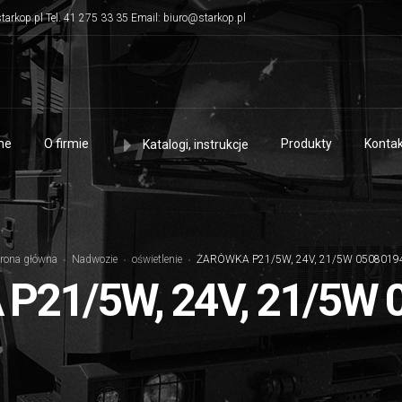
tarkop.pl Tel. 41 275 33 35 Email: biuro@starkop.pl
me
O firmie
Produkty
Kontak
Katalogi, instrukcje
trona główna
Nadwozie
oświetlenie
ŻARÓWKA P21/5W, 24V, 21/5W 0508019
P21/5W, 24V, 21/5W 