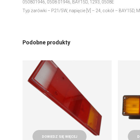
050801946, 0508 01946, BAY15D, 1293, 0508E
Typ żarówki – P21/5W, napięcie [V] – 24, cokół – BAY15D, 
Podobne produkty
DOWIEDZ SIĘ WIĘCEJ
D