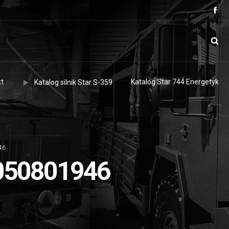
t
Katalog Star 744 Energetyk
Katalog silnik Star S-359
46
050801946