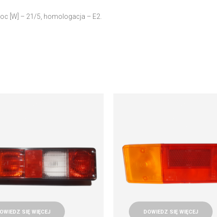
Moc [W] – 21/5, homologacja – E2.
OWIEDZ SIĘ WIĘCEJ
DOWIEDZ SIĘ WIĘCEJ