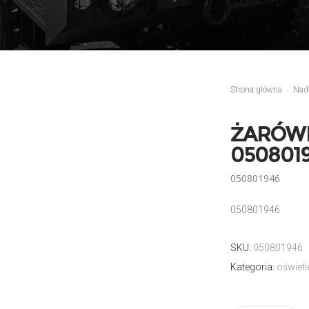
Strona główna
Nad
ŻARÓWK
050801
050801946
050801946
SKU:
050801946
Kategoria:
oświetl