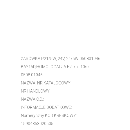
ŻARÓWKA P21/5W, 24V, 21/5W 050801946
BAY15D,HOMOLOGACJA E2, kpl. 10szt.
0508 01946
NAZWA: NR KATALOGOWY:
NR HANDLOWY:
NAZWA C.D.:
INFORMACJE DODATKOWE:
Numeryczny KOD KRESKOWY:
15904353020505