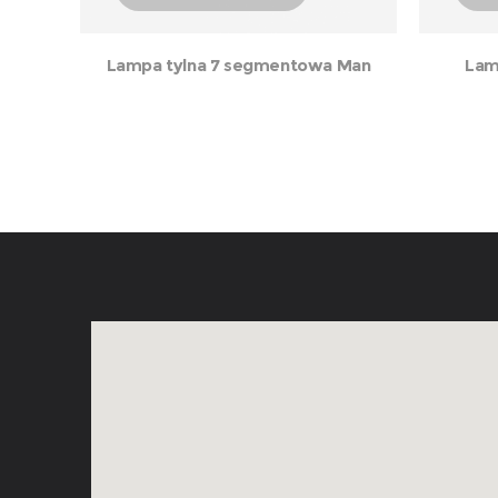
Lampa tylna 7 segmentowa Man
Lam