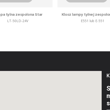
pa tylna zespolona Star
Klosz lampy tylnej zespolo
LT-50LD-24V
E551 lub E-551
S
m
s