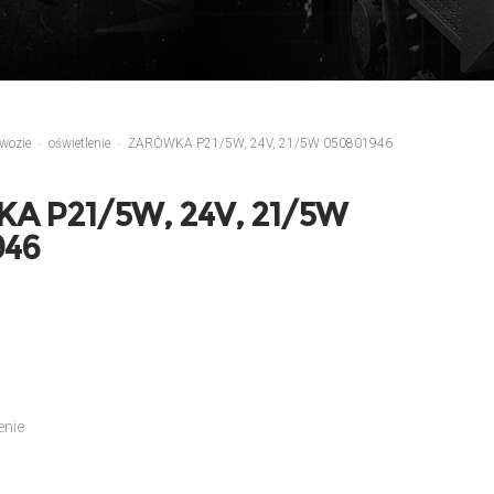
wozie
oświetlenie
ŻARÓWKA P21/5W, 24V, 21/5W 050801946
A P21/5W, 24V, 21/5W
946
enie