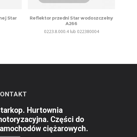
nej Star
Reflektor przedni Star wodoszczelny
A266
0223.8.000.4 lub 022380004
KONTAKT
tarkop. Hurtownia
otoryzacyjna. Części do
amochodów ciężarowych.