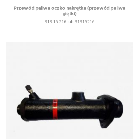
Przewód paliwa oczko nakrętka (przewód paliwa
giętki)
313.15.216 lub 31315216