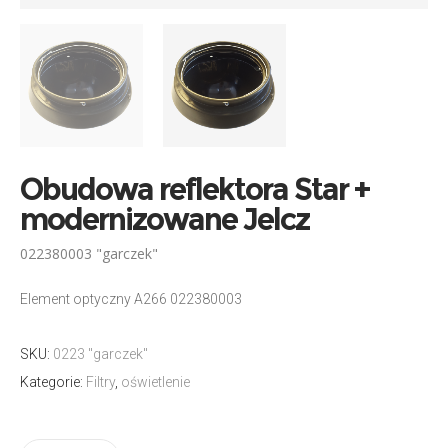
Obudowa reflektora Star +
modernizowane Jelcz
022380003 "garczek"
Element optyczny A266 022380003
SKU:
0223 "garczek"
Kategorie:
Filtry
,
oświetlenie