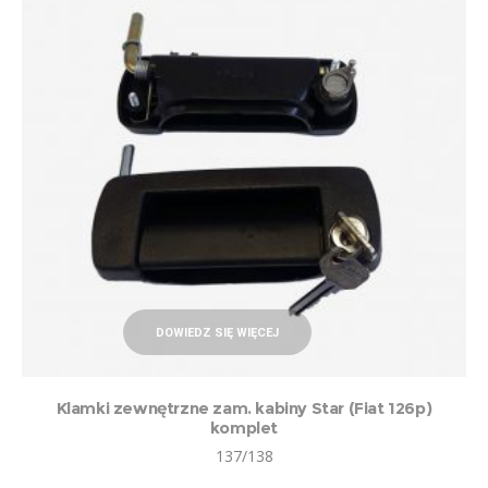
DOWIEDZ SIĘ WIĘCEJ
Klamki zewnętrzne zam. kabiny Star (Fiat 126p)
komplet
137/138