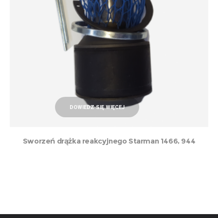
DOWIEDZ SIĘ WIĘCEJ
Sworzeń drążka reakcyjnego Starman 1466, 944