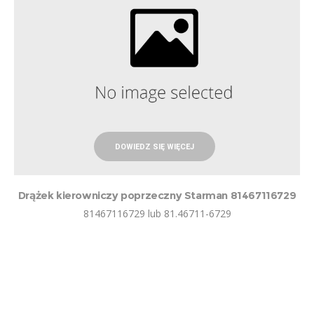
DOWIEDZ SIĘ WIĘCEJ
Drążek kierowniczy poprzeczny Starman 81467116729
81467116729 lub 81.46711-6729