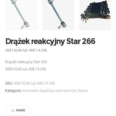
Drążek reakcyjny Star 266
40814246 lub 408.14.246
Drążek reakcyjny Star 266
40814246 lub 408.14.246
SKU:
40814246 lub 408.14.246
Kategorie:
końcówki drążków
,
osie resorów
,
Rama
SHARE