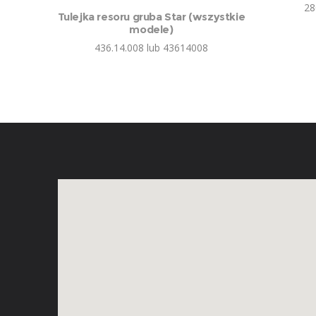
28
Tulejka resoru gruba Star (wszystkie
modele)
436.14.008 lub 43614008