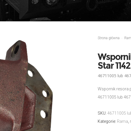
Strona główna
Ra
Wspornik
Star 114
46711005 lub 467
Wspornik resora 
46711005 lub 467
SKU:
46711005 lu
Kategorie:
Rama
,