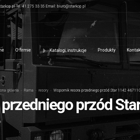
tarkop.pl Tel. 41 275 33 35 Email: biuro@starkop.pl
me
O firmie
Produkty
Kontak
Katalogi, instrukcje
rona główna
Rama
resory
Wspornik resora przedniego przód Star 1142 46711
 przedniego przód St