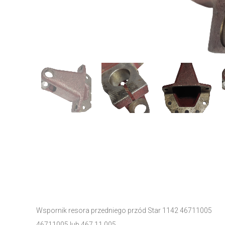
Wspornik resora przedniego przód Star 1142 46711005
46711005 lub 467.11.005