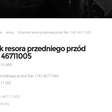
ma
resory
Wspornik resora przedniego przód Star 1142 46711005
 resora przedniego przód
2 46711005
.11.005
przedniego przód Star 1142 46711005
.11.005
b 467.11.005
resory