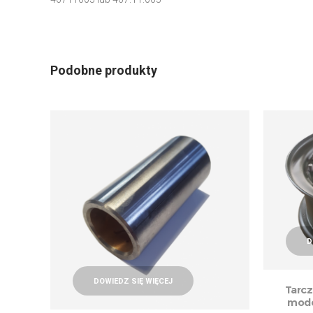
Podobne produkty
D
DOWIEDZ SIĘ WIĘCEJ
Tarcz
mode