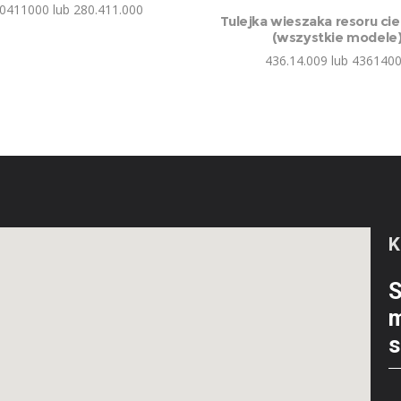
0411000 lub 280.411.000
Tulejka wieszaka resoru cie
(wszystkie modele
436.14.009 lub 436140
S
m
s