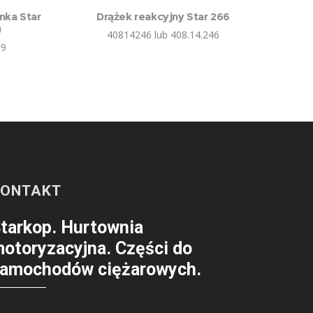
nka Star
Drążek reakcyjny Star 266
)
40814246 lub 408.14.246
09
KONTAKT
tarkop. Hurtownia
otoryzacyjna. Części do
amochodów ciężarowych.