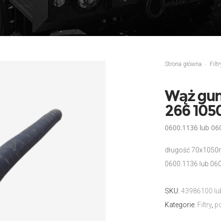
Strona główna
Filtr
Wąż gumo
266 10
0600.1136 lub 0
długość 70x105
0600.1136 lub 06
SKU:
43986100 lu
Kategorie:
Filtry
,
p