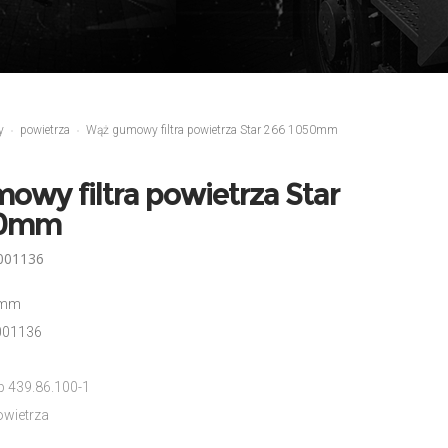
y
powietrza
Wąż gumowy filtra powietrza Star 266 1050mm
wy filtra powietrza Star
50mm
6001136
0mm
001136
b 439.86.100-1
owietrza