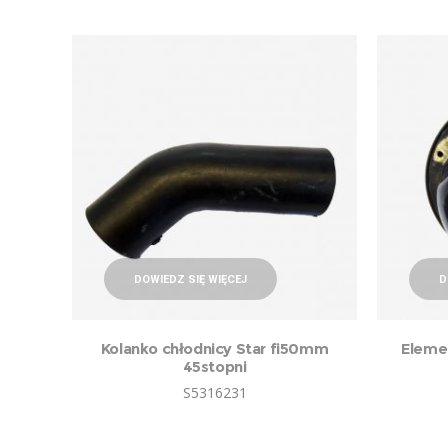
DOWIEDZ SIĘ WIĘCEJ
D
Kolanko chłodnicy Star fi50mm
Elemen
45stopni
S5316231