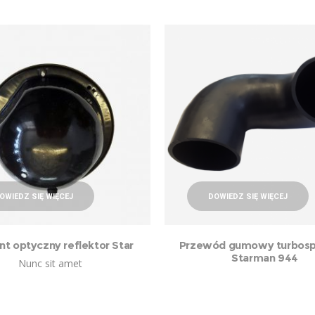
OWIEDZ SIĘ WIĘCEJ
DOWIEDZ SIĘ WIĘCEJ
t optyczny reflektor Star
Przewód gumowy turbospr
Starman 944
Nunc sit amet