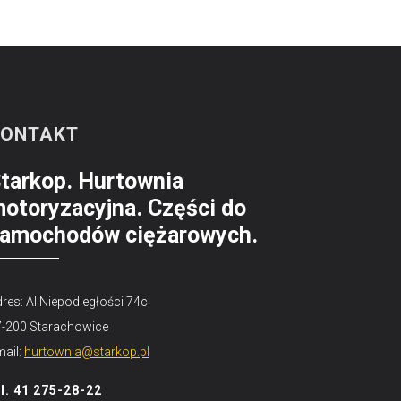
KONTAKT
tarkop. Hurtownia
otoryzacyjna. Części do
amochodów ciężarowych.
res: Al.Niepodległości 74c
7-200 Starachowice
ail:
hurtownia@starkop.pl
el. 41 275-28-22