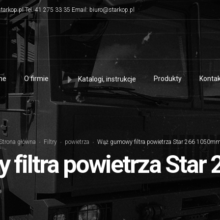
tarkop.pl Tel. 41 275 33 35 Email: biuro@starkop.pl
me
O firmie
Produkty
Kontak
Katalogi, instrukcje
Strona główna
Filtry
powietrza
Wąż gumowy filtra powietrza Star 266 1050m
filtra powietrza Sta