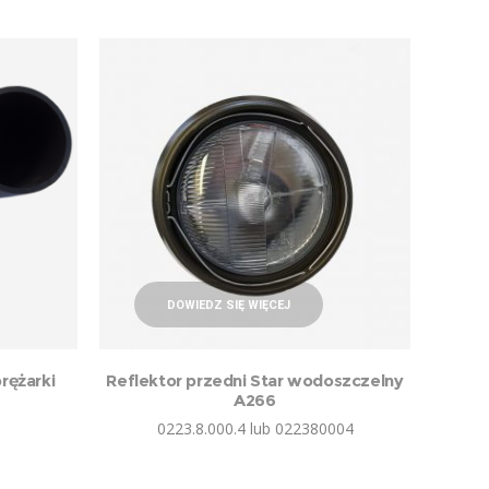
DOWIEDZ SIĘ WIĘCEJ
ężarki
Reflektor przedni Star wodoszczelny
A266
0223.8.000.4 lub 022380004