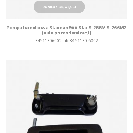
DOWIEDZ SIĘ WIĘCEJ
Pompa hamulcowa Starman 944 Star S-266M S-266M2
(auta po modernizacji)
34511306002 lub 34.51130-6002