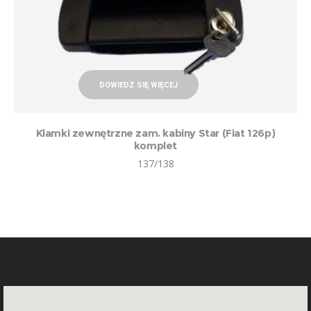
DOWIEDZ SIĘ WIĘCEJ
Klamki zewnętrzne zam. kabiny Star (Fiat 126p)
komplet
137/138