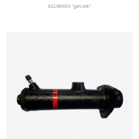
022380003 "garczek"