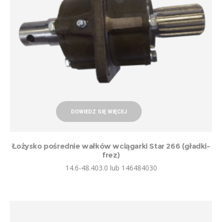
DOWIEDZ SIĘ WIĘCEJ
Łożysko pośrednie wałków wciągarki Star 266 (gładki-
frez)
14.6-48.403.0 lub 146484030