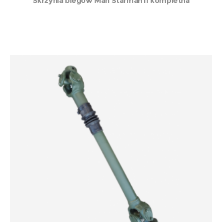
Skrzynia biegów Man Starman II kompletna