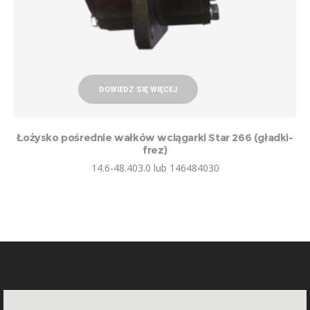
DOWIEDZ SIĘ WIĘCEJ
Łożysko pośrednie wałków wciągarki Star 266 (gładki-
frez)
14.6-48.403.0 lub 146484030