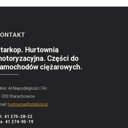
KONTAKT
tarkop. Hurtownia
otoryzacyjna. Części do
amochodów ciężarowych.
res: Al.Niepodległości 74c
7-200 Starachowice
ail:
hurtownia@starkop.pl
el. 41 275-28-22
ax. 41 274-95-19