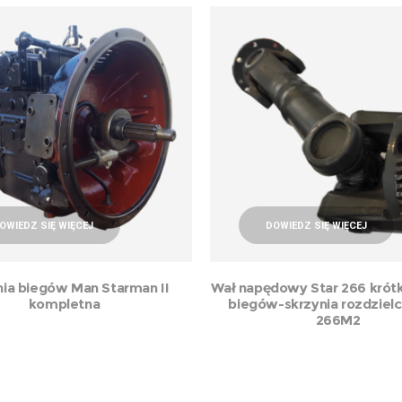
OWIEDZ SIĘ WIĘCEJ
DOWIEDZ SIĘ WIĘCEJ
nia biegów Man Starman II
Wał napędowy Star 266 krótk
kompletna
biegów-skrzynia rozdzielc
266M2