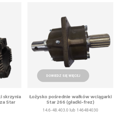
DOWIEDZ SIĘ WIĘCEJ
i skrzynia
Łożysko pośrednie wałków wciągarki
za Star
Star 266 (gładki-frez)
14.6-48.403.0 lub 146484030