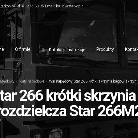
tarkop.pl Tel. 41 275 33 35 Email: biuro@starkop.pl
me
O firmie
Produkty
Kontak
Katalogi, instrukcje
napędowy
wały napędowe
Wał napędowy Star 266 krótki skrzynia biegów-skrzyni
ar 266 krótki skrzynia
rozdzielcza Star 266M