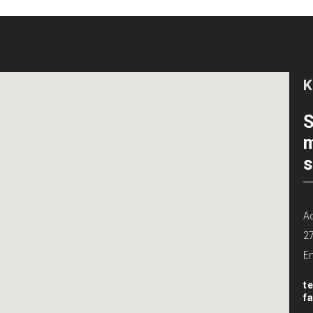
S
m
s
Ad
2
Em
t
f