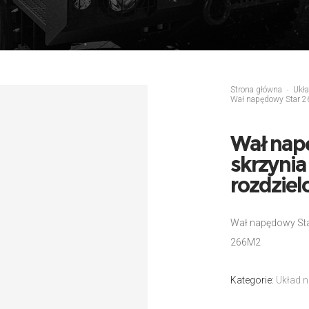
Strona główna
Ukł
Wał napędowy Star 26
Wał nap
skrzynia
rozdziel
Wał napędowy Star
266M2
Kategorie:
Układ 