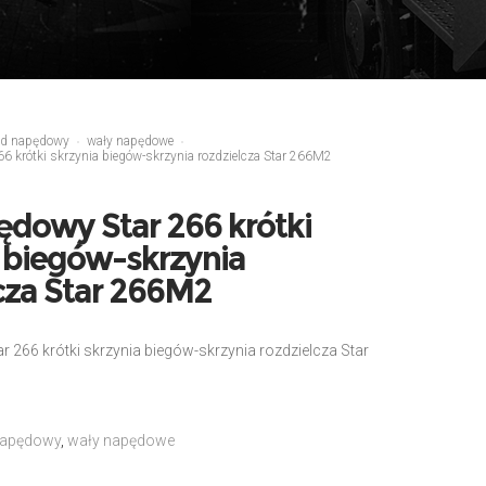
ad napędowy
wały napędowe
6 krótki skrzynia biegów-skrzynia rozdzielcza Star 266M2
ędowy Star 266 krótki
 biegów-skrzynia
cza Star 266M2
 266 krótki skrzynia biegów-skrzynia rozdzielcza Star
napędowy
,
wały napędowe