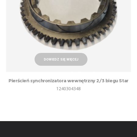
DOWIEDZ SIĘ WIĘCEJ
Pierścień synchronizatora wewnętrzny 2/3 biegu Star
1240304348