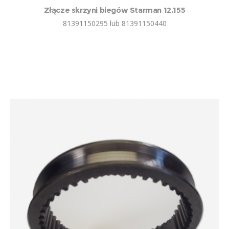
Złącze skrzyni biegów Starman 12.155
81391150295 lub 81391150440