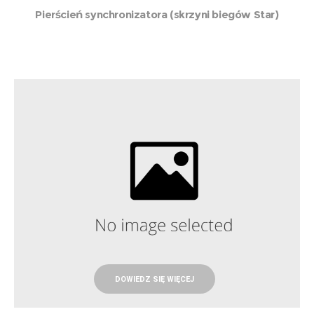
Pierścień synchronizatora (skrzyni biegów Star)
DOWIEDZ SIĘ WIĘCEJ