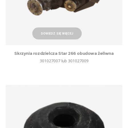
DOWIEDZ SIĘ WIĘCEJ
Skrzynia rozdzielcza Star 266 obudowa żeliwna
301027007 lub 301027009