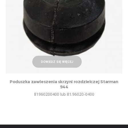
DOWIEDZ SIĘ WIĘCEJ
Poduszka zawieszenia skrzyni rozdzielczej Starman
944
81960200400 lub 81.96020-0400