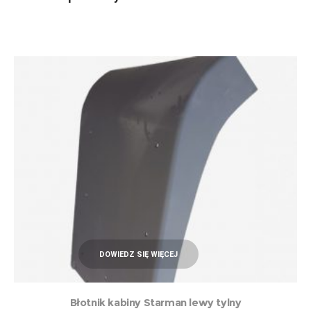
DOWIEDZ SIĘ WIĘCEJ
Błotnik kabiny Starman lewy tylny