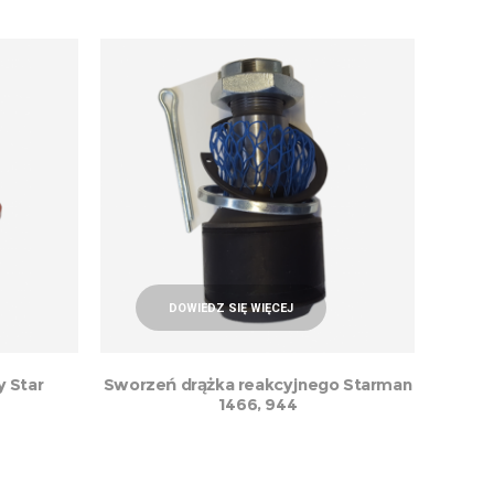
DOWIEDZ SIĘ WIĘCEJ
y Star
Sworzeń drążka reakcyjnego Starman
1466, 944