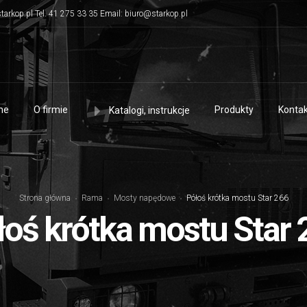
tarkop.pl Tel. 41 275 33 35 Email: biuro@starkop.pl
me
O firmie
Produkty
Kontak
Katalogi, instrukcje
Strona główna
Rama
Mosty napędowe
Półoś krótka mostu Star 266
łoś krótka mostu Star 