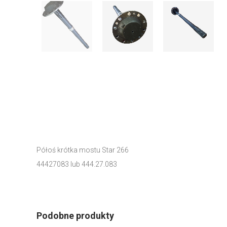
Półoś krótka mostu Star 266
44427083 lub 444.27.083
Podobne produkty