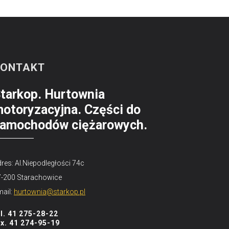
KONTAKT
tarkop. Hurtownia
otoryzacyjna. Części do
amochodów ciężarowych.
res: Al.Niepodległości 74c
7-200 Starachowice
ail:
hurtownia@starkop.pl
el. 41 275-28-22
ax. 41 274-95-19