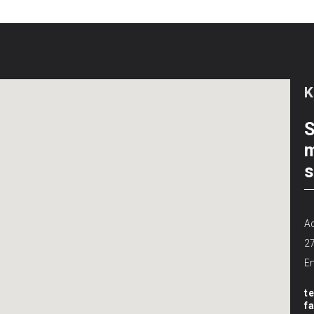
S
m
s
Ad
2
Em
t
f