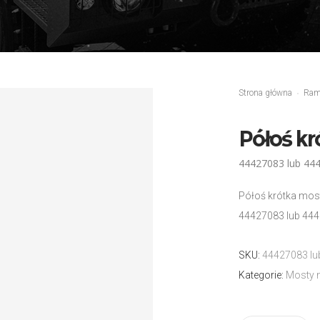
Strona główna
Ra
Półoś kr
44427083 lub 444
Półoś krótka most
44427083 lub 444
SKU:
44427083 lu
Kategorie:
Mosty 