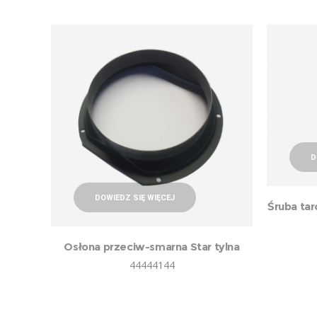
D
DOWIEDZ SIĘ WIĘCEJ
Śruba tar
Osłona przeciw-smarna Star tylna
44444144