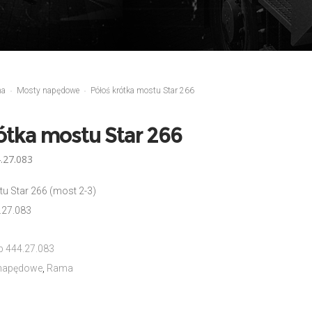
ma
Mosty napędowe
Półoś krótka mostu Star 266
ótka mostu Star 266
.27.083
u Star 266 (most 2-3)
.27.083
b 444.27.083
napędowe
,
Rama