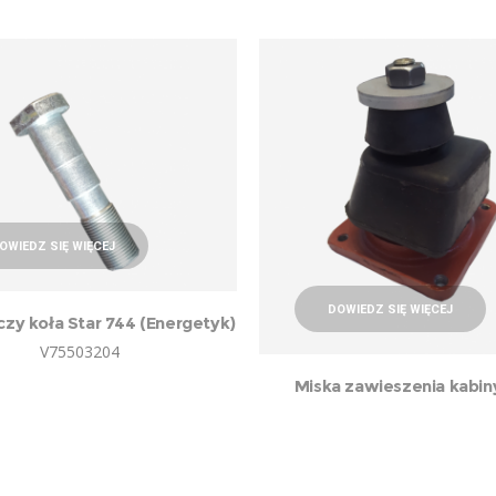
OWIEDZ SIĘ WIĘCEJ
DOWIEDZ SIĘ WIĘCEJ
czy koła Star 744 (Energetyk)
V75503204
Miska zawieszenia kabin