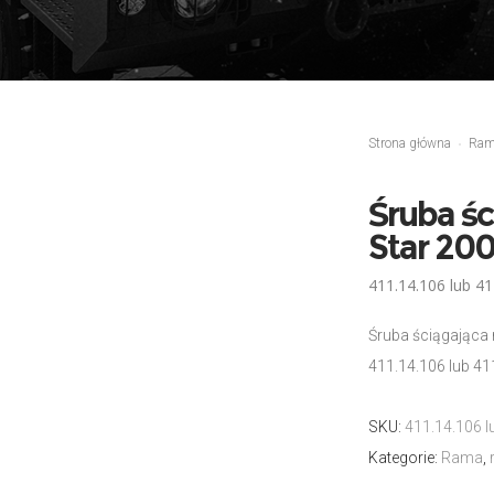
Strona główna
Ra
Śruba śc
Star 20
411.14.106 lub 4
Śruba ściągająca 
411.14.106 lub 4
SKU:
411.14.106 
Kategorie:
Rama
,