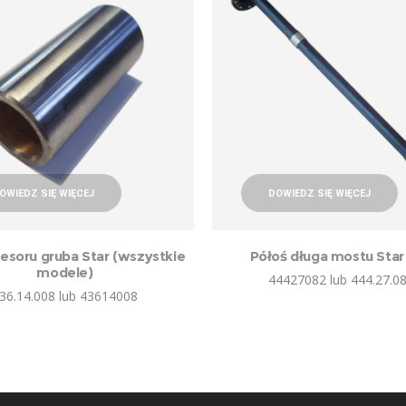
OWIEDZ SIĘ WIĘCEJ
DOWIEDZ SIĘ WIĘCEJ
resoru gruba Star (wszystkie
Półoś długa mostu Star
modele)
44427082 lub 444.27.0
36.14.008 lub 43614008