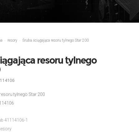
ma
resory
Śruba ściągająca resoru tylnego Star 200
iągająca resoru tylnego
0
1114106
resoru tylnego Star 200
1114106
lub 41114106-1
resory