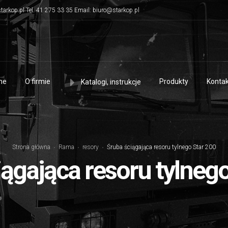
tarkop.pl Tel. 41 275 33 35 Email: biuro@starkop.pl
me
O firmie
Produkty
Kontak
Katalogi, instrukcje
Strona główna
Rama
resory
Śruba ściągająca resoru tylnego Star 200
ągająca resoru tylneg