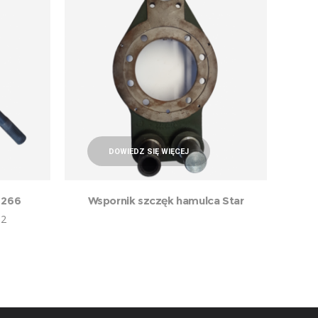
DOWIEDZ SIĘ WIĘCEJ
 266
Wspornik szczęk hamulca Star
82