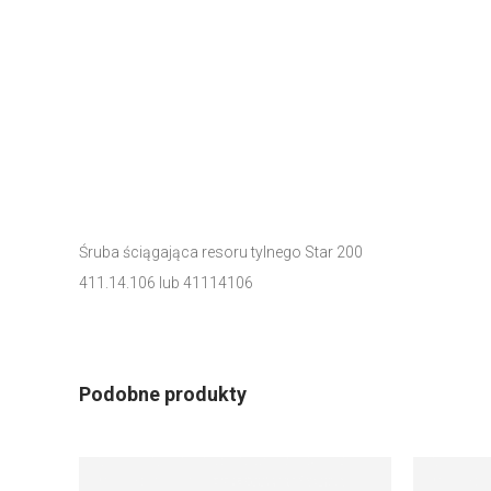
Śruba ściągająca resoru tylnego Star 200
411.14.106 lub 41114106
Podobne produkty