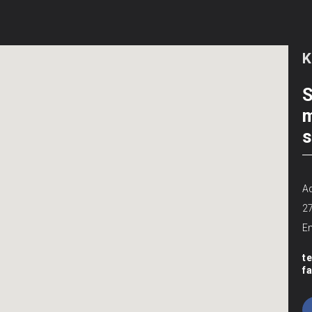
S
m
s
Ad
2
Em
t
f