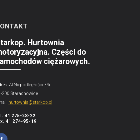
KONTAKT
tarkop. Hurtownia
otoryzacyjna. Części do
amochodów ciężarowych.
res: Al.Niepodległości 74c
7-200 Starachowice
ail:
hurtownia@starkop.pl
el. 41 275-28-22
ax. 41 274-95-19