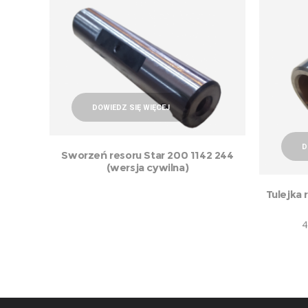
DOWIEDZ SIĘ WIĘCEJ
D
Sworzeń resoru Star 200 1142 244
(wersja cywilna)
Tulejka 
4