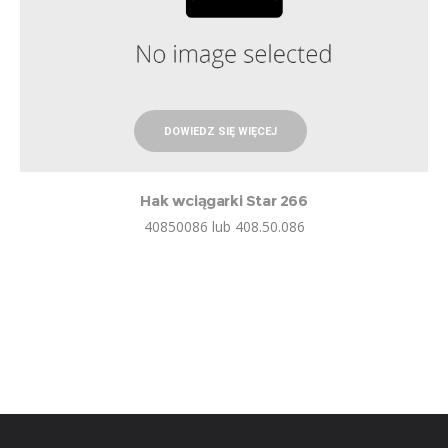
DOWIEDZ SIĘ WIĘCEJ
Hak wciągarki Star 266
40850086 lub 408.50.086