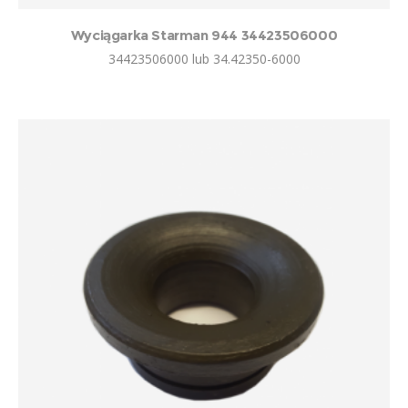
Wyciągarka Starman 944 34423506000
34423506000 lub 34.42350-6000