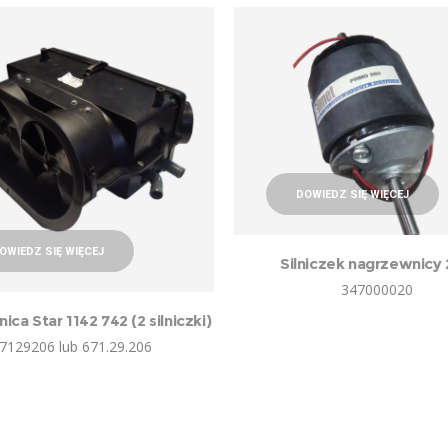
DOWIEDZ SIĘ WIĘCEJ
OWIEDZ SIĘ WIĘCEJ
Silniczek nagrzewnicy
347000020
ca Star 1142 742 (2 silniczki)
7129206 lub 671.29.206