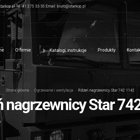
tarkop.pl Tel. 41 275 33 35 Email: biuro@starkop.pl
me
O firmie
Produkty
Kontak
Katalogi, instrukcje
Strona główna
Ogrzewanie i wentylacja
Rdzeń nagrzewnicy Star 742 1142
 nagrzewnicy Star 74