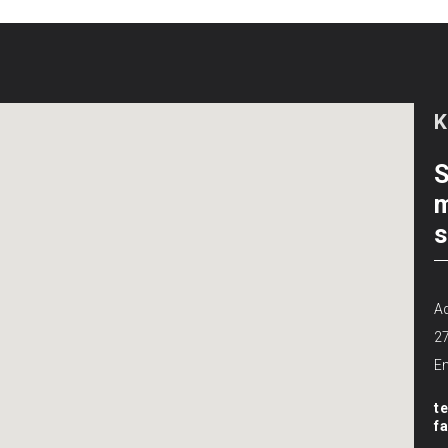
S
m
s
Ad
2
Em
t
f