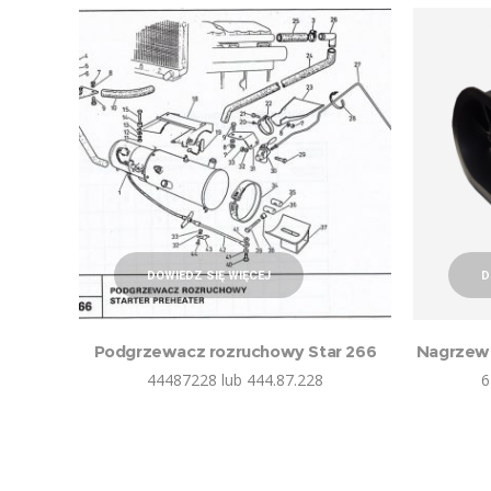
DOWIEDZ SIĘ WIĘCEJ
D
Podgrzewacz rozruchowy Star 266
Nagrzewni
44487228 lub 444.87.228
6