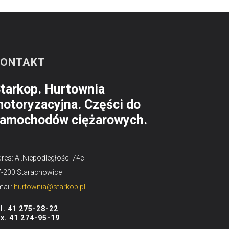
KONTAKT
tarkop. Hurtownia
otoryzacyjna. Części do
amochodów ciężarowych.
res: Al.Niepodległości 74c
7-200 Starachowice
ail:
hurtownia@starkop.pl
el. 41 275-28-22
ax. 41 274-95-19