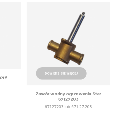
DOWIEDZ SIĘ WIĘCEJ
 24V
Zawór wodny ogrzewania Star
67127203
67127203 lub 671.27.203