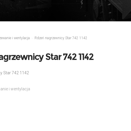
ewanie i wentylacja
Rdzeń nagrzewnicy Star 742 1142
grzewnicy Star 742 1142
y Star 742 1142
nie i wentylacja