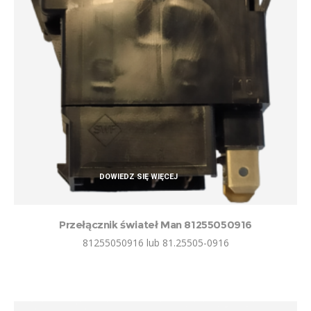
DOWIEDZ SIĘ WIĘCEJ
Przełącznik świateł Man 81255050916
81255050916 lub 81.25505-0916