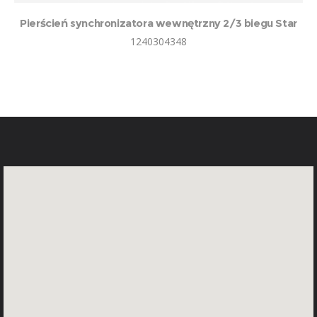
Pierścień synchronizatora wewnętrzny 2/3 biegu Star
1240304348