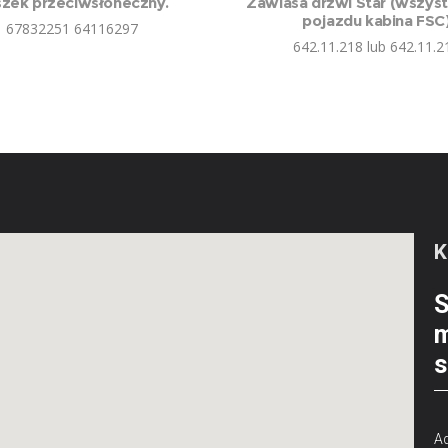
zek przeciwsłoneczny.
Zawiasa drzwi Star (wszyst
pojazdu kabina FSC
67832251 64116297
642.11.218 lub 642.11.2
S
m
s
Ad