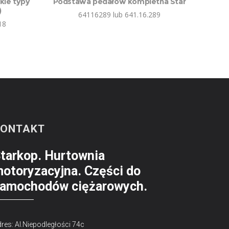
kie typy
Podstawa pedałów kompletna Star
)
64116289 lub 641.16.289
18
KONTAKT
tarkop. Hurtownia
otoryzacyjna. Części do
amochodów ciężarowych.
res: Al.Niepodległości 74c