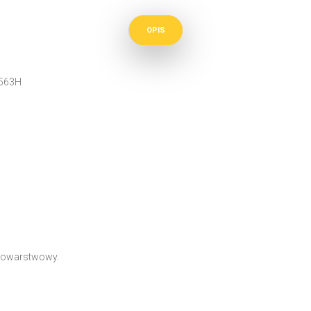
OPIS
563H
erowarstwowy.