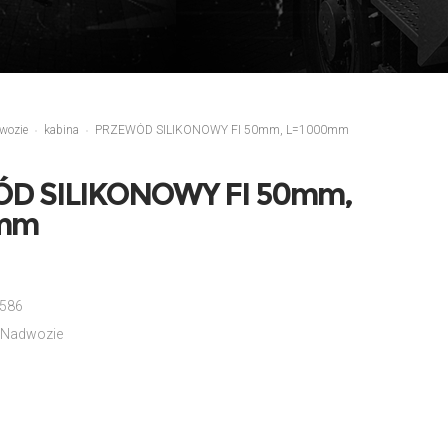
wozie
kabina
PRZEWÓD SILIKONOWY FI 50mm, L=1000mm
D SILIKONOWY FI 50mm,
mm
586
Nadwozie