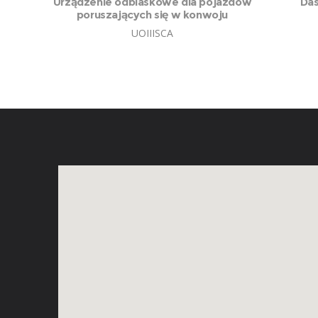
Urządzenie odblaskowe dla pojazdów
Das
poruszających się w konwoju
UOIIISCA