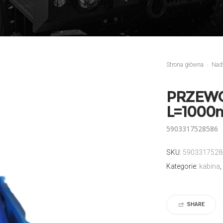
Strona główna
Nad
PRZEWÓ
L=1000
5903317528586
SKU:
5903317528
Kategorie:
kabina
,
SHARE