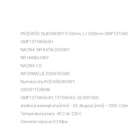
PRZEWÓD SILIKONOWY FI 50mm, L=1000mm GMP137346
GMP137346563H
NAZWA: NR KATALOGOWY:
NR HANDLOWY:
NAZWA C.D.:
INFORMACJE DODATKOWE:
Numeryczny KOD KRESKOWY:
5903317528586
GMP137346563H, 137346563, SIL50X1000.
średnica wewnętrzna [mm] – 50, długość [mm] – 1000. Czt
Temperatura pracy -40 C do 220 C
Ciśnienie robocze 0.3 Mpa