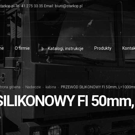
tarkop.pl Tel. 41 275 33 35 Email: biuro@starkop.pl
me
O firmie
Produkty
Kontak
Katalogi, instrukcje
trona główna
Nadwozie
kabina
PRZEWÓD SILIKONOWY FI 50mm, L=1000
ILIKONOWY FI 50mm