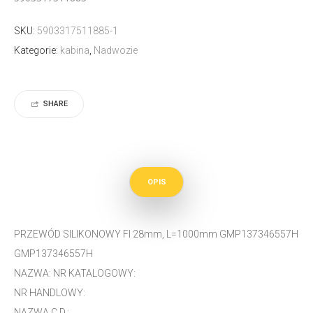
SKU:
5903317511885-1
Kategorie:
kabina
,
Nadwozie
SHARE
OPIS
PRZEWÓD SILIKONOWY FI 28mm, L=1000mm GMP137346557H
GMP137346557H
NAZWA: NR KATALOGOWY:
NR HANDLOWY:
NAZWA C.D.: