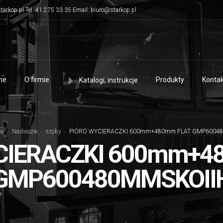
tarkop.pl Tel. 41 275 33 35 Email: biuro@starkop.pl
me
O firmie
Produkty
Kontak
Katalogi, instrukcje
na
Nadwozie
szyby
PIÓRO WYCIERACZKI 600mm+480mm FLAT GMP6004
CIERACZKI 600mm+4
GMP600480MMSKOII