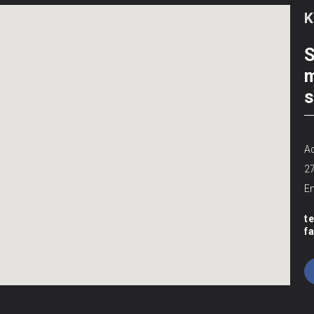
S
m
s
Ad
2
Em
t
f