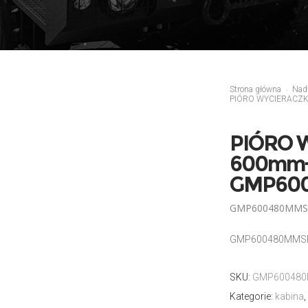
Strona główna
Nad
PIÓRO WYCIERACZ
PIÓRO 
600mm+
GMP600
GMP600480MMS
GMP600480MMSK
SKU:
GMP600480
Kategorie:
kabina
,