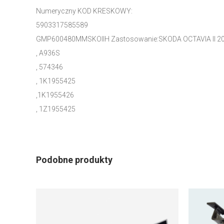
Numeryczny KOD KRESKOWY:
5903317585589
GMP600480MMSKOIIH Zastosowanie:SKODA OCTAVIA II 20
, A936S
, 574346
, 1K1955425
,1K1955426
, 1Z1955425
Podobne produkty