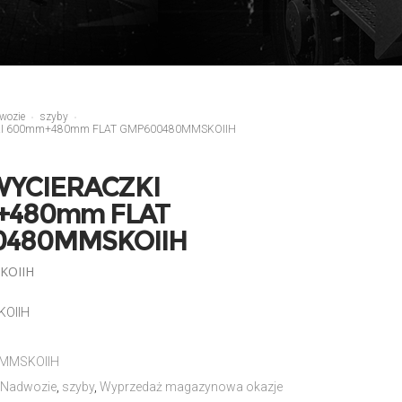
wozie
szyby
KI 600mm+480mm FLAT GMP600480MMSKOIIH
WYCIERACZKI
480mm FLAT
480MMSKOIIH
KOIIH
OIIH
MMSKOIIH
Nadwozie
,
szyby
,
Wyprzedaż magazynowa okazje