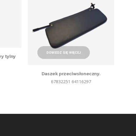
DOWIEDZ SIĘ WIĘCEJ
y tylny
Daszek przeciwsłoneczny.
67832251 64116297