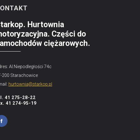
KONTAKT
tarkop. Hurtownia
otoryzacyjna. Części do
amochodów ciężarowych.
res: Al.Niepodległości 74c
7-200 Starachowice
ail:
hurtownia@starkop.pl
el. 41 275-28-22
ax. 41 274-95-19