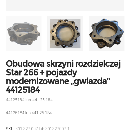
Obudowa skrzyni rozdzielczej
Star 266 + pojazdy
modernizowane „gwiazda”
44125184
44125184 lub 441.25.184
44125184 lub 441.25.184
SKU:
301.327.007 lub 301327007-1