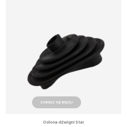
DOWIEDZ SIĘ WIĘCEJ
Osłona dźwigni Star