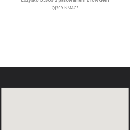
Łożysko QJ309 z pasowaniem z rowkiem
QJ309 NMAC3