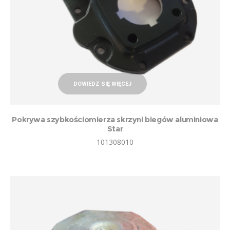
DOWIEDZ SIĘ WIĘCEJ
Pokrywa szybkościomierza skrzyni biegów aluminiowa
Star
101308010