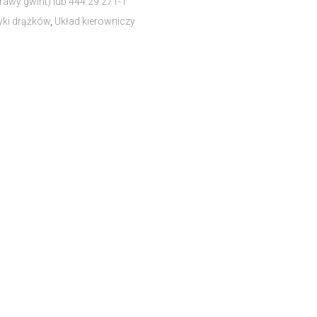
awy gwint) lub 444.29.271-1
ki drążków
,
Układ kierowniczy