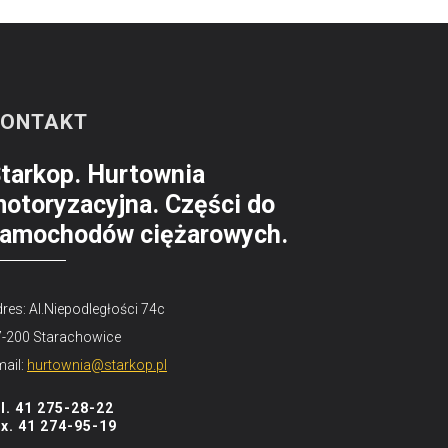
KONTAKT
tarkop. Hurtownia
otoryzacyjna. Części do
amochodów ciężarowych.
res: Al.Niepodległości 74c
7-200 Starachowice
ail:
hurtownia@starkop.pl
el. 41 275-28-22
ax. 41 274-95-19