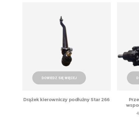
DOWIEDZ SIĘ WIĘCEJ
D
Drążek kierowniczy podłużny Star 266
Prze
wspom
4