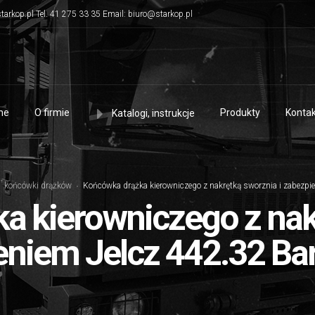
tarkop.pl Tel. 41 275 33 35 Email: biuro@starkop.pl
me
O firmie
Produkty
Kontak
Katalogi, instrukcje
końcówki drążków
Końcówka drążka kierowniczego z nakrętką sworznia i zabezpie
a kierowniczego z nakr
niem Jelcz 442.32 Bart