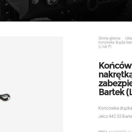
Strona główna
Ukła
Końcówka drążka kier
(L lub P)
Końcówk
nakrętką
zabezpie
Bartek (L
Końcówka drążka 
Jelcz 442.32 Barte