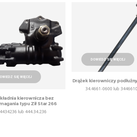
DOWIEDZ SIĘ WIĘCEJ
OWIEDZ SIĘ WIĘCEJ
Drążek kierowniczy podłużny
34.4661-0600 lub 344661
kładnia kierownicza bez
agania typu Ził Star 266
4434236 lub 444.34.236