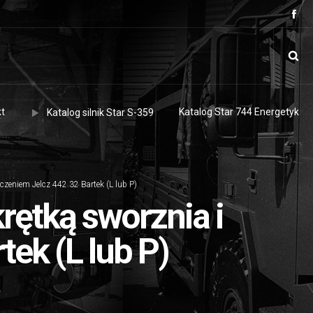
t
Katalog Star 744 Energetyk
Katalog silnik Star S-359
czeniem Jelcz 442.32 Bartek (L lub P)
ętką sworznia i
ek (L lub P)