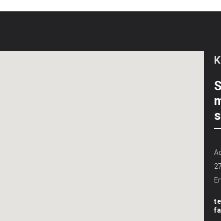
S
m
s
Ad
2
Em
t
f