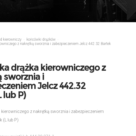
d kierowniczy
końcówki drążków
owniczego z nakrętką sworznia i zabezpieczeniem Jelcz 442.32 Bartek
a drążka kierowniczego z
 sworznia i
czeniem Jelcz 442.32
 lub P)
kierowniczego z nakrętką sworznia i zabezpieczeniem
k (L lub P)