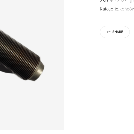
SKU:
44429271 (pr
Kategorie:
końców
SHARE