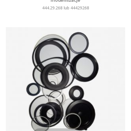
modernizacje
444.29.268 lub 44429268