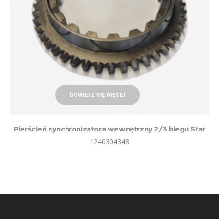
DOWIEDZ SIĘ WIĘCEJ
Pierścień synchronizatora wewnętrzny 2/3 biegu Star
1240304348