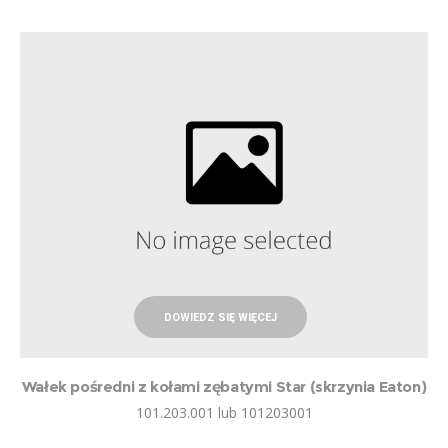
DOWIEDZ SIĘ WIĘCEJ
Wałek pośredni z kołami zębatymi Star (skrzynia Eaton)
101.203.001 lub 101203001