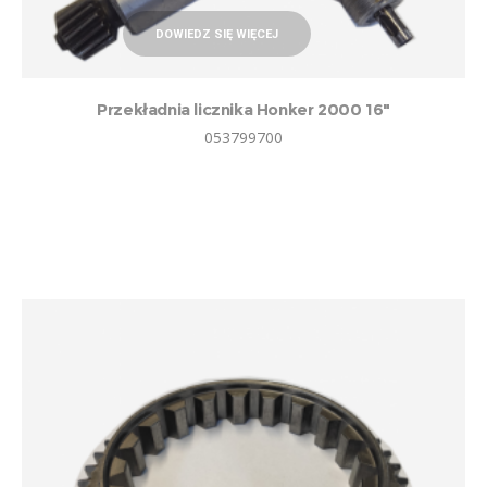
DOWIEDZ SIĘ WIĘCEJ
Przekładnia licznika Honker 2000 16″
053799700