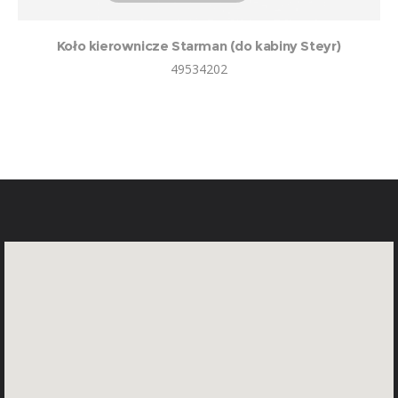
Koło kierownicze Starman (do kabiny Steyr)
49534202