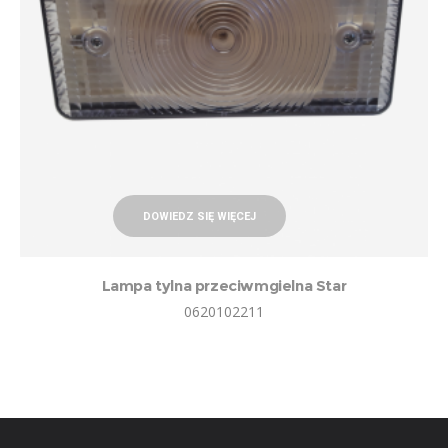
DOWIEDZ SIĘ WIĘCEJ
Lampa tylna przeciwmgielna Star
0620102211