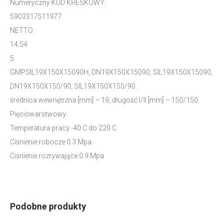
Numeryczny KOD KRESKOWY:
5903317511977
NETTO:
14.54
5
GMPSIL19X150X15090H, DN19X150X15090, SIL19X150X15090,
DN19X150X150/90, SIL19X150X150/90.
średnica wewnętrzna [mm] – 19, długość I/II [mm] – 150/150.
Pięciowarstwowy.
Temperatura pracy -40 C do 220 C
Ciśnienie robocze 0.3 Mpa
Ciśnienie rozrywające 0.9 Mpa
Podobne produkty