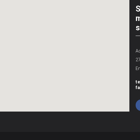
S
m
s
Ad
2
Em
t
f