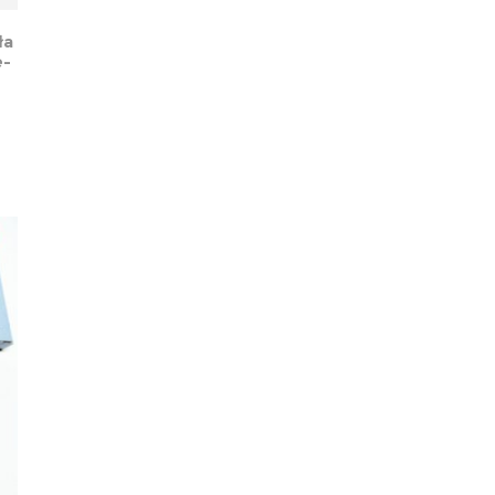
ła
e-