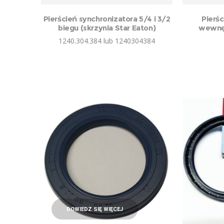
Pierścień synchronizatora 5/4 i 3/2
Pierś
biegu (skrzynia Star Eaton)
wewnęt
1240.304.384 lub 1240304384
DOWIEDZ SIĘ WIĘCEJ