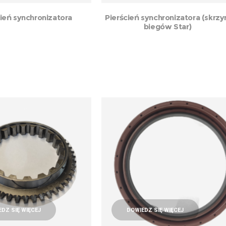
cień synchronizatora
Pierścień synchronizatora (skrzy
biegów Star)
DZ SIĘ WIĘCEJ
DOWIEDZ SIĘ WIĘCEJ