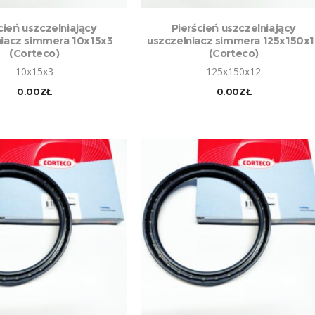
DAJ DO KOSZYKA
DODAJ DO KOSZYKA
cień uszczelniający
Pierścień uszczelniający
niacz simmera 10x15x3
uszczelniacz simmera 125x150x1
(Corteco)
(Corteco)
10x15x3
125x150x12
0.00
ZŁ
0.00
ZŁ