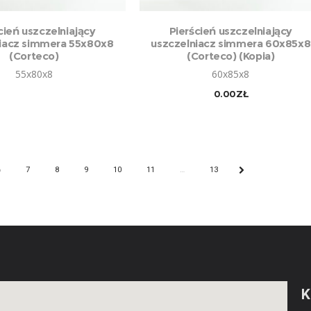
DODAJ DO KOSZYKA
cień uszczelniający
Pierścień uszczelniający
iacz simmera 55x80x8
uszczelniacz simmera 60x85x8
(Corteco)
(Corteco) (Kopia)
55x80x8
60x85x8
0.00
ZŁ
6
7
8
9
10
11
…
13
NEXT