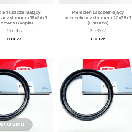
DAJ DO KOSZYKA
DODAJ DO KOSZYKA
cień uszczelniający
Pierścień uszczelniający
niacz simmera 15x24x7
uszczelniacz simmera 20x35x7
Corteco) (Kopia)
(Corteco)
15x24x7
20x35x7
0.00
ZŁ
0.00
ZŁ
DZ SIĘ WIĘCEJ