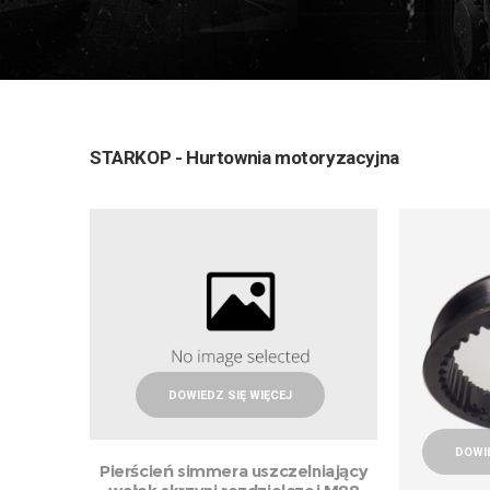
STARKOP - Hurtownia motoryzacyjna
DOWIEDZ SIĘ WIĘCEJ
DOWIE
Pierścień simmera uszczelniający