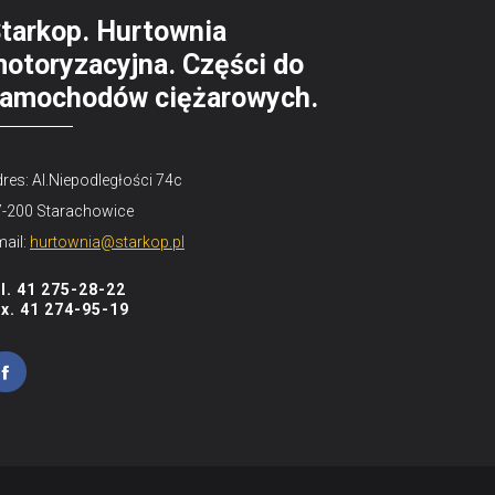
tarkop. Hurtownia
otoryzacyjna. Części do
amochodów ciężarowych.
res: Al.Niepodległości 74c
7-200 Starachowice
ail:
hurtownia@starkop.pl
el. 41 275-28-22
ax. 41 274-95-19