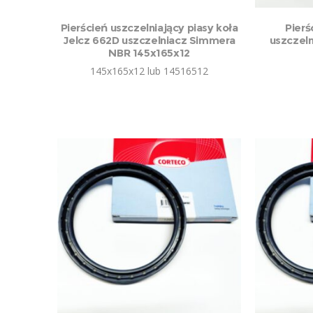
DO
Pierścień uszczelniający piasy koła
Pierś
Jelcz 662D uszczelniacz Simmera
uszczel
NBR 145x165x12
145x165x12 lub 14516512