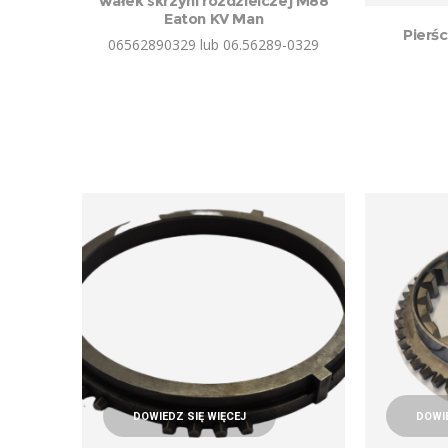
wałek skrzyni rozdzielczej M88
Eaton KV Man
Pierś
06562890329 lub 06.56289-0329
DOWIEDZ SIĘ WIĘCEJ
DOWIE