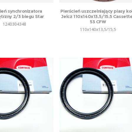
cień synchronizatora
Pierścień uszczelniający piasy ko
rzny 2/3 biegu Star
Jelcz 110x140x13,5/15,5 Cassett
53 CFW
1240304348
110x140x13,5/15,5