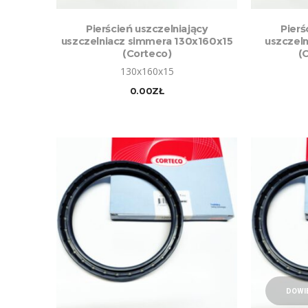
DODAJ DO KOSZYKA
DO
Pierścień uszczelniający
Pierś
uszczelniacz simmera 130x160x15
uszczel
(Corteco)
(
130x160x15
0.00
ZŁ
DOWIE