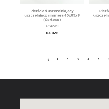
DODAJ DO KOSZYKA
Pierścień uszczelniający
Pierś
uszczelniacz simmera 45x65x8
uszczeln
(Corteco)
45x65x8
0.00
ZŁ
1
2
3
4
5
PREV