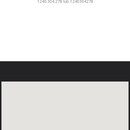
1240.304.278 lub 1240304278