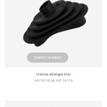
DOWIEDZ SIĘ WIĘCEJ
Osłona dźwigni Star
64116116 lub 641.16.116