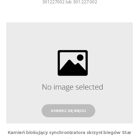
301227002 lub 301.227.002
DOWIEDZ SIĘ WIĘCEJ
Kamień blokujący synchronizatora skrzyni biegów Star