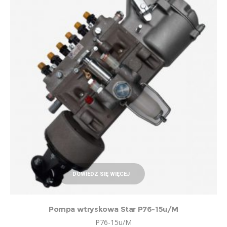
DOWIEDZ SIĘ WIĘCEJ
Pompa wtryskowa Star P76-15u/M
P76-15u/M