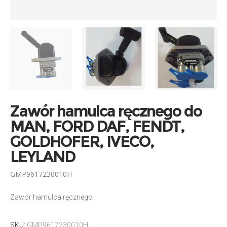
Zawór hamulca ręcznego do
MAN, FORD DAF, FENDT,
GOLDHOFER, IVECO,
LEYLAND
GMP9617230010H
Zawór hamulca ręcznego
SKU:
GMP9617230010H