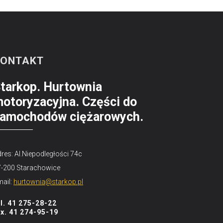
KONTAKT
tarkop. Hurtownia
otoryzacyjna. Części do
amochodów ciężarowych.
res: Al.Niepodległości 74c
7-200 Starachowice
ail:
hurtownia@starkop.pl
el. 41 275-28-22
ax. 41 274-95-19