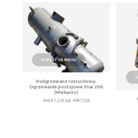
DOWIEDZ SIĘ WIĘCEJ
D
Podgrzewacz rozruchowy.
Ogrzewanie postojowe Star 266
(Webasto)
444.87.228 lub 4487228