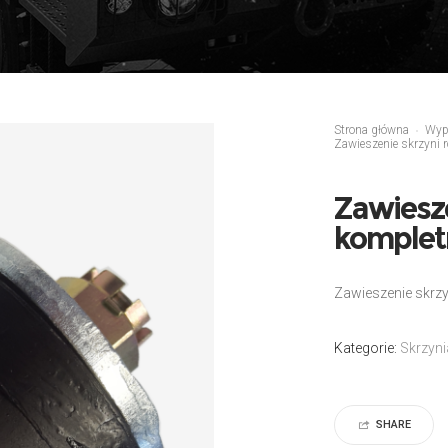
Strona główna
Wyp
Zawieszenie skrzyni r
Zawiesze
komplet
Zawieszenie skrzy
Kategorie:
Skrzyni
SHARE