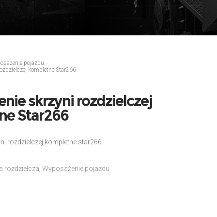
osażenie pojazdu
ozdzielczej kompletne Star266
nie skrzyni rozdzielczej
ne Star266
ni rozdzielczej kompletne star266
a rozdzielcza
,
Wyposażenie pojazdu