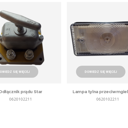
OWIEDZ SIĘ WIĘCEJ
DOWIEDZ SIĘ WIĘCEJ
Odłącznik prądu Star
Lampa tylna przeciwmgiel
0620102211
0620102211