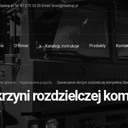
tarkop.pl Tel. 41 275 33 35 Email: biuro@starkop.pl
me
O firmie
Produkty
Kontak
Katalogi, instrukcje
ona główna
Wyposażenie pojazdu
Zawieszenie skrzyni rozdzielczej kompletne St
rzyni rozdzielczej ko