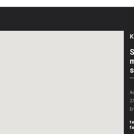
S
m
s
Ad
2
Em
t
f