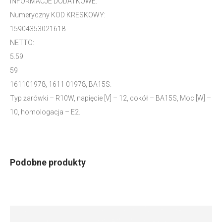
INFORMACJE DODATKOWE:
Numeryczny KOD KRESKOWY:
15904353021618
NETTO:
5.59
59
161101978, 1611 01978, BA15S.
Typ żarówki – R10W, napięcie [V] – 12, cokół – BA15S, Moc [W] –
10, homologacja – E2.
Podobne produkty