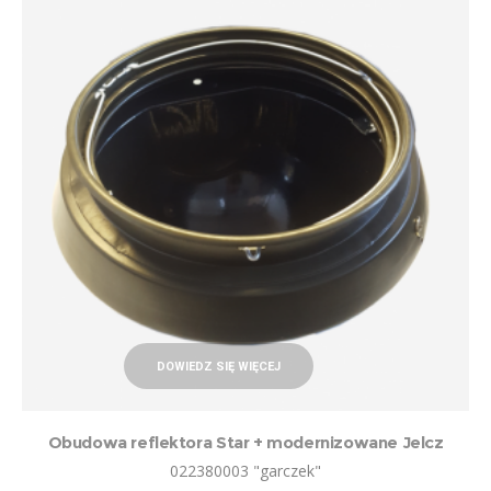
DOWIEDZ SIĘ WIĘCEJ
Obudowa reflektora Star + modernizowane Jelcz
022380003 "garczek"