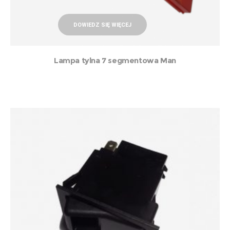
DOWIEDZ SIĘ WIĘCEJ
Lampa tylna 7 segmentowa Man