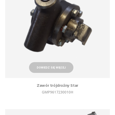
DOWIEDZ SIĘ WIĘCEJ
Zawór trójdrożny Star
GMP9617230010H