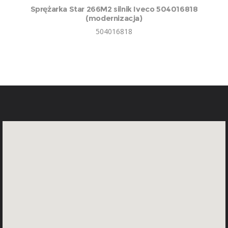
Sprężarka Star 266M2 silnik Iveco 504016818
(modernizacja)
504016818