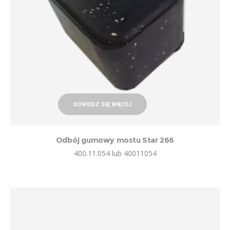
DOWIEDZ SIĘ WIĘCEJ
Odbój gumowy mostu Star 266
400.11.054 lub 40011054