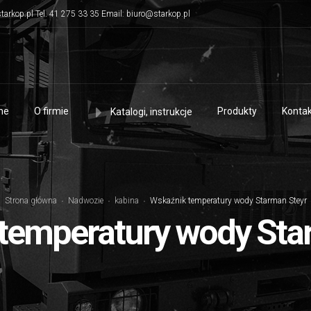
tarkop.pl Tel. 41 275 33 35 Email: biuro@starkop.pl
me
O firmie
Produkty
Kontak
Katalogi, instrukcje
Strona główna
Nadwozie
kabina
Wskaźnik temperatury wody Starman Steyr
temperatury wody Sta