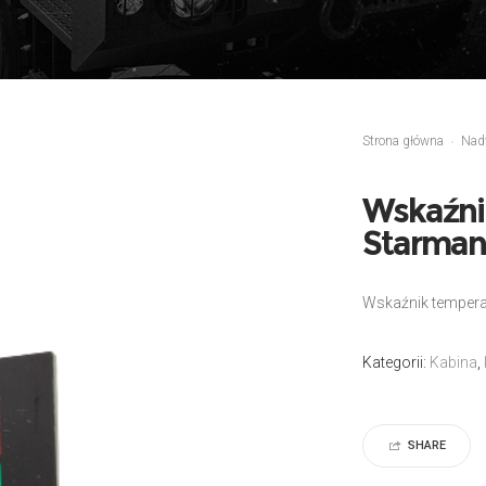
Strona główna
Nad
Wskaźni
Starman
Wskaźnik tempera
Kategorii:
Kabina
,
SHARE