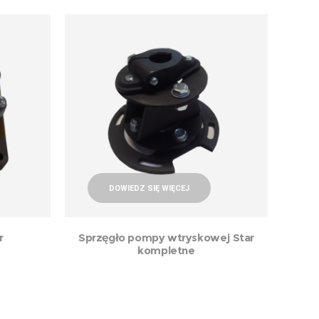
DOWIEDZ SIĘ WIĘCEJ
r
Sprzęgło pompy wtryskowej Star
kompletne