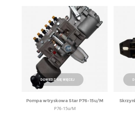
DOWIEDZ SIĘ WIĘCEJ
D
Pompa wtryskowa Star P76-15u/M
Skrzyn
P76-15u/M