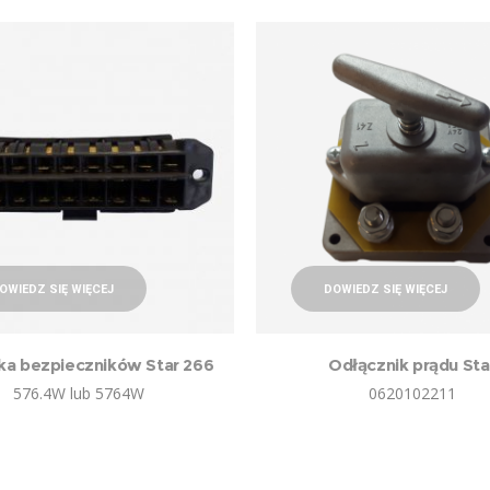
OWIEDZ SIĘ WIĘCEJ
DOWIEDZ SIĘ WIĘCEJ
ka bezpieczników Star 266
Odłącznik prądu Sta
576.4W lub 5764W
0620102211