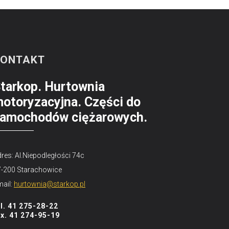
KONTAKT
tarkop. Hurtownia
otoryzacyjna. Części do
amochodów ciężarowych.
res: Al.Niepodległości 74c
7-200 Starachowice
ail:
hurtownia@starkop.pl
el. 41 275-28-22
ax. 41 274-95-19