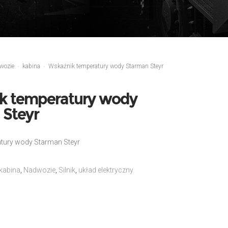
wozie
kabina
Wskaźnik temperatury wody Starman Steyr
k temperatury wody
 Steyr
tury wody Starman Steyr
kabina
,
Nadwozie
,
Silnik
,
układ elektryczny