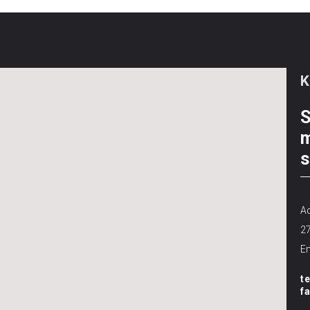
S
m
s
Ad
2
Em
t
f