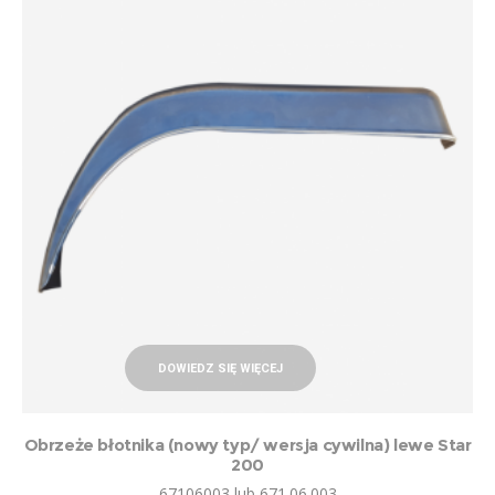
DOWIEDZ SIĘ WIĘCEJ
Obrzeże błotnika (nowy typ/ wersja cywilna) lewe Star
200
67106003 lub 671.06.003