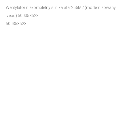
Wentylator niekompletny silnika Star266M2 (modernizowany
Iveco) 500353523
500353523