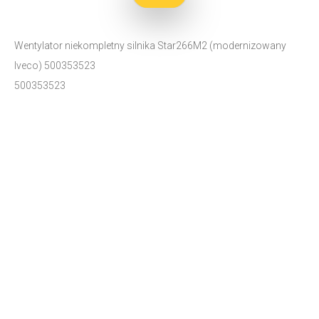
Wentylator niekompletny silnika Star266M2 (modernizowany
Iveco) 500353523
500353523