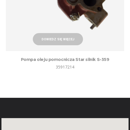
DOWIEDZ SIĘ WIĘCEJ
Pompa oleju pomocnicza Star silnik S-359
35917214