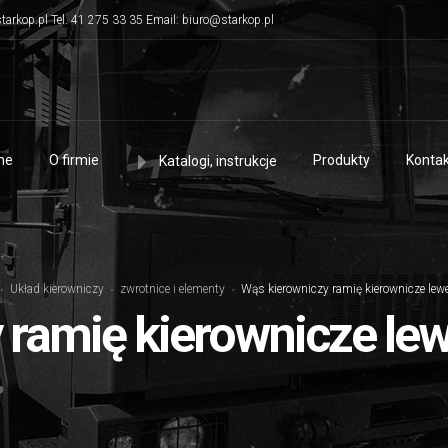
tarkop.pl Tel. 41 275 33 35 Email: biuro@starkop.pl
me
O firmie
Produkty
Kontak
Katalogi, instrukcje
Układ kierowniczy
zwrotnice i elementy
Wąs kierowniczy ramię kierownicze lewe
 ramię kierownicze lew