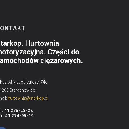
KONTAKT
tarkop. Hurtownia
otoryzacyjna. Części do
amochodów ciężarowych.
res: Al.Niepodległości 74c
7-200 Starachowice
ail:
hurtownia@starkop.pl
el. 41 275-28-22
ax. 41 274-95-19