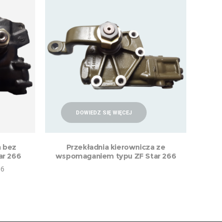
DOWIEDZ SIĘ WIĘCEJ
a bez
Przekładnia kierownicza ze
ar 266
wspomaganiem typu ZF Star 266
36