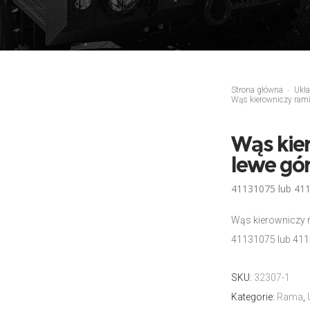
Strona główna
Ukła
Wąs kierowniczy rami
Wąs kie
lewe gór
41131075 lub 411
Wąs kierowniczy r
41131075 lub 411
SKU:
32307-1
Kategorie:
Rama
,