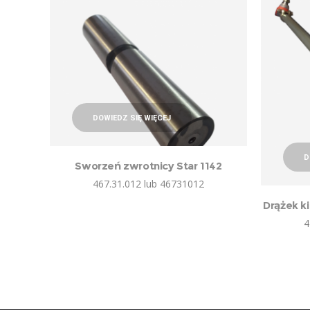
DOWIEDZ SIĘ WIĘCEJ
D
Sworzeń zwrotnicy Star 1142
467.31.012 lub 46731012
Drążek k
4