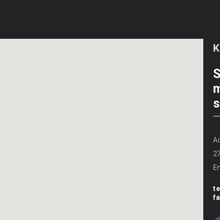
S
m
s
Ad
2
Em
t
f