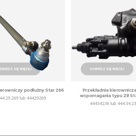
OWIEDZ SIĘ WIĘCEJ
DOWIEDZ SIĘ WIĘCEJ
ierowniczy podłużny Star 266
Przekładnia kierownicz
wspomagania typu Ził St
44.29.269 lub 44429269
44434236 lub 444.34.2