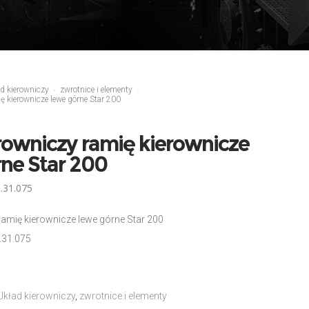
d kierowniczy
zwrotnice i elementy
ę kierownicze lewe górne Star 200
rowniczy ramię kierownicze
ne Star 200
.31.075
amię kierownicze lewe górne Star 200
.31.075
Układ kierowniczy
,
zwrotnice i elementy